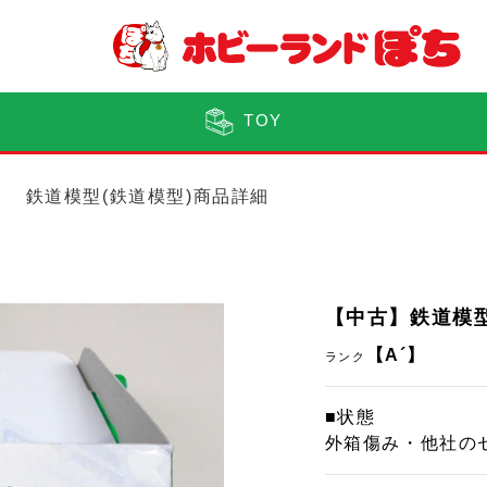
TOY
鉄道模型(鉄道模型)商品詳細
【中古】鉄道模型 
【A´】
ランク
■状態
外箱傷み・他社の