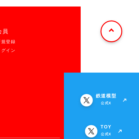
会員
新規登録
ログイン
鉄道模型
公式X
TOY
公式X