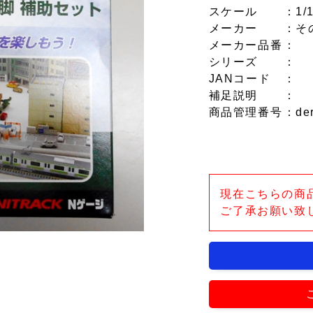
スケール
：1/
メーカー
：そ
メーカー品番
：
シリーズ
：
JANコード
：
補足説明
：
商品管理番号
：de
現在こちらの商
ご了承お願い致