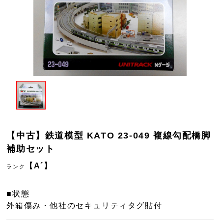
【中古】鉄道模型 KATO 23-049 複線勾配橋脚
補助セット
【A´】
ランク
■状態
外箱傷み・他社のセキュリティタグ貼付