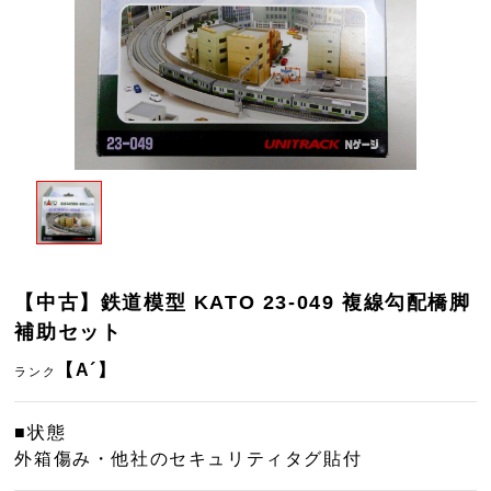
【中古】鉄道模型 KATO 23-049 複線勾配橋脚
補助セット
【A´】
ランク
■状態
外箱傷み・他社のセキュリティタグ貼付