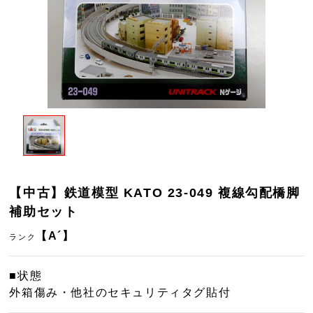
【中古】鉄道模型 KATO 23-049 複線勾配橋脚
補助セット
【A´】
ランク
■状態
外箱傷み・他社のセキュリティタグ貼付