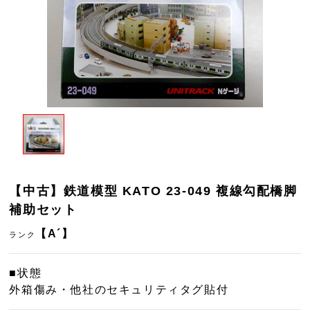
【中古】鉄道模型 KATO 23-049 複線勾配橋脚
補助セット
【A´】
ランク
■状態
外箱傷み・他社のセキュリティタグ貼付