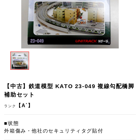
【中古】鉄道模型 KATO 23-049 複線勾配橋脚
補助セット
【A´】
ランク
■状態
外箱傷み・他社のセキュリティタグ貼付