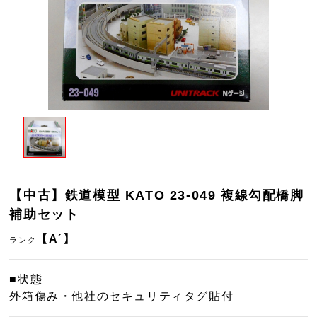
【中古】鉄道模型 KATO 23-049 複線勾配橋脚
補助セット
【A´】
ランク
■状態
外箱傷み・他社のセキュリティタグ貼付