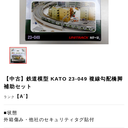
【中古】鉄道模型 KATO 23-049 複線勾配橋脚
補助セット
【A´】
ランク
■状態
外箱傷み・他社のセキュリティタグ貼付