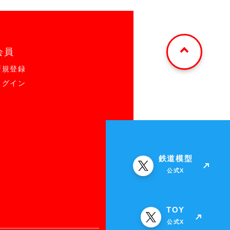
会員
新規登録
ログイン
鉄道模型
公式X
TOY
公式X