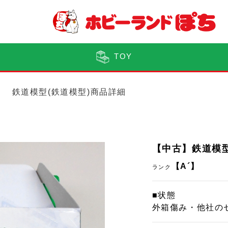
TOY
鉄道模型(鉄道模型)商品詳細
【中古】鉄道模型 
【A´】
ランク
■状態
外箱傷み・他社の