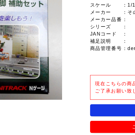
スケール
：1/
メーカー
：そ
メーカー品番
：
シリーズ
：
JANコード
：
補足説明
：
商品管理番号
：de
現在こちらの商
ご了承お願い致