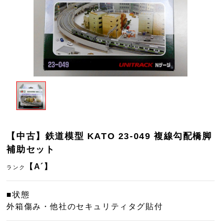
【中古】鉄道模型 KATO 23-049 複線勾配橋脚
補助セット
【A´】
ランク
■状態
外箱傷み・他社のセキュリティタグ貼付