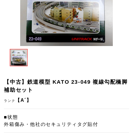
【中古】鉄道模型 KATO 23-049 複線勾配橋脚
補助セット
【A´】
ランク
■状態
外箱傷み・他社のセキュリティタグ貼付