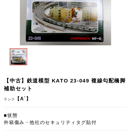
【中古】鉄道模型 KATO 23-049 複線勾配橋脚
補助セット
【A´】
ランク
■状態
外箱傷み・他社のセキュリティタグ貼付