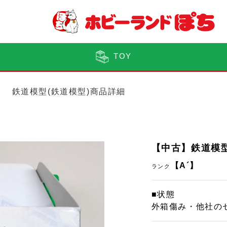
TOY
鉄道模型(鉄道模型)商品詳細
【中古】鉄道模型 
【A´】
ランク
■状態
外箱傷み・他社の