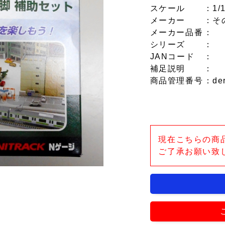
スケール
：1/
メーカー
：そ
メーカー品番
：
シリーズ
：
JANコード
：
補足説明
：
商品管理番号
：de
現在こちらの商
ご了承お願い致