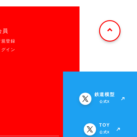
会員
新規登録
ログイン
鉄道模型
公式X
TOY
公式X