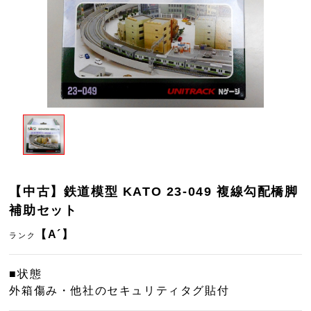
【中古】鉄道模型 KATO 23-049 複線勾配橋脚
補助セット
【A´】
ランク
■状態
外箱傷み・他社のセキュリティタグ貼付