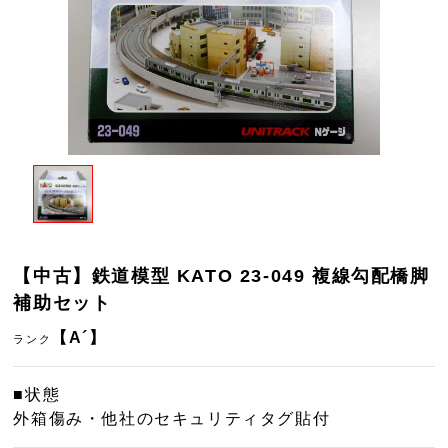
【中古】鉄道模型 KATO 23-049 複線勾配橋脚
補助セット
【A´】
ランク
■状態
外箱傷み・他社のセキュリティタグ貼付