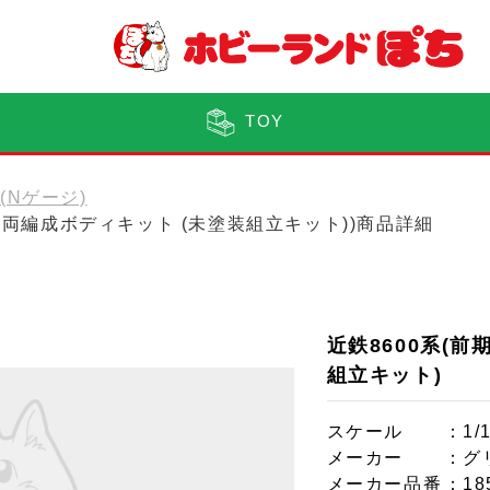
TOY
0(Nゲージ)
) 4両編成ボディキット (未塗装組立キット))商品詳細
近鉄8600系(前
組立キット)
スケール
：1/
メーカー
：グ
メーカー品番
：18