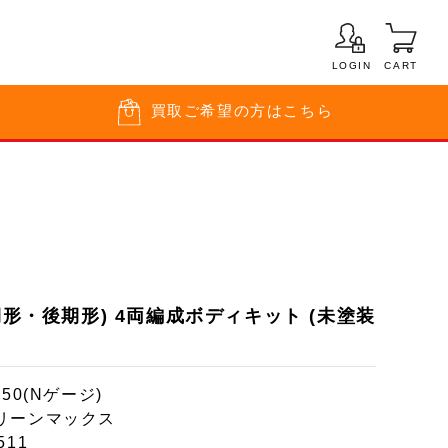
LOGIN
CART
買取
ご希望の方はこちら
期形・後期形) 4両編成ボディキット (未塗装
150(Nゲージ)
リーンマックス
511