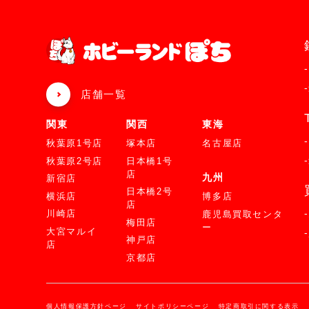
店舗一覧
関東
関西
東海
秋葉原1号店
塚本店
名古屋店
秋葉原2号店
日本橋1号
店
九州
新宿店
日本橋2号
横浜店
博多店
店
川崎店
鹿児島買取センタ
梅田店
ー
大宮マルイ
神戸店
店
京都店
個人情報保護方針ページ
サイトポリシーページ
特定商取引に関する表示