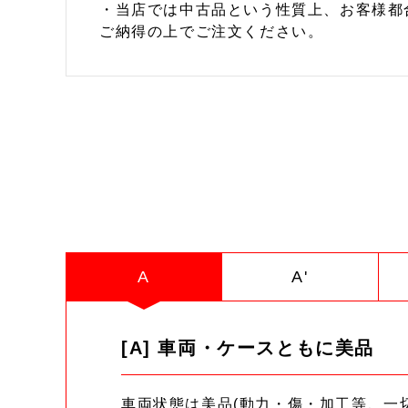
・当店では中古品という性質上、お客様都
ご納得の上でご注文ください。
A
A'
[A] 車両・ケースともに美品
車両状態は美品(動力・傷・加工等、一