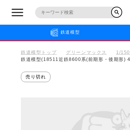
鉄道模型
鉄道模型トップ
グリーンマックス
1/15
鉄道模型(18511近鉄8600系(前期形・後期形
売り切れ