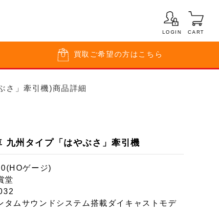
LOGIN
CART
買取
ご希望の方はこちら
やぶさ」牽引機)商品詳細
車 九州タイプ「はやぶさ」牽引機
80(HOゲージ)
賞堂
032
ンタムサウンドシステム搭載ダイキャストモデ