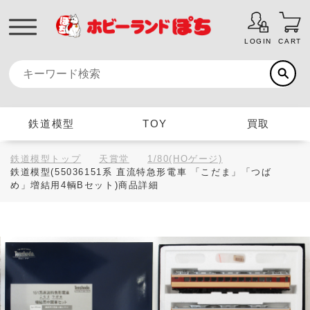
LOGIN
CART
鉄道模型
TOY
買取
鉄道模型トップ
天賞堂
1/80(HOゲージ)
鉄道模型(55036151系 直流特急形電車 「こだま」「つば
め」増結用4輌Bセット)商品詳細