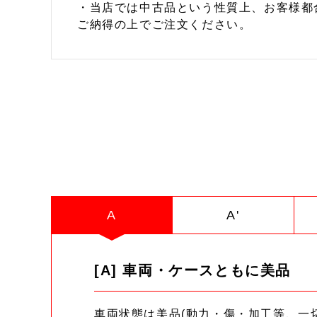
・当店では中古品という性質上、お客様都
ご納得の上でご注文ください。
A
A'
[A] 車両・ケースともに美品
車両状態は美品(動力・傷・加工等、一