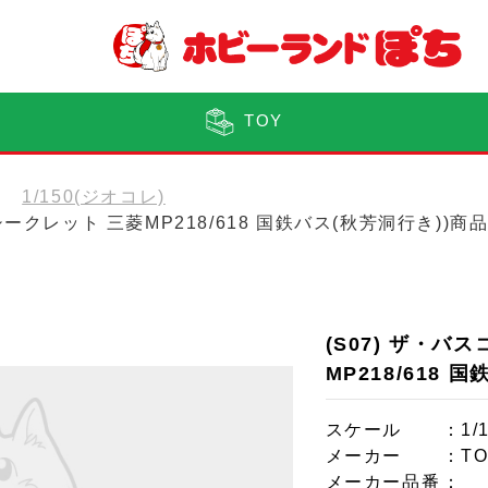
TOY
1/150(ジオコレ)
シークレット 三菱MP218/618 国鉄バス(秋芳洞行き))商
(S07) ザ・バ
MP218/618 
スケール
：1/
メーカー
：T
メーカー品番
：