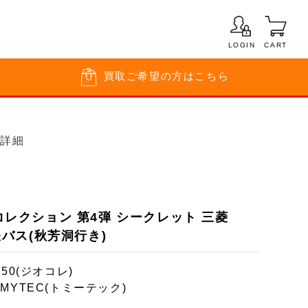
LOGIN
CART
買取
ご希望の方はこちら
品詳細
スコレクション 第4弾 シークレット 三菱
国鉄バス(秋芳洞行き)
150(ジオコレ)
OMYTEC(トミーテック)