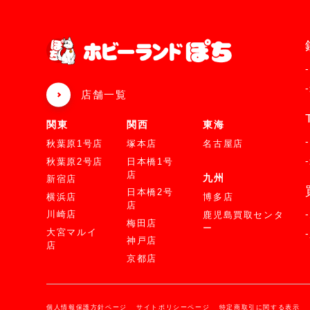
店舗一覧
関東
関西
東海
秋葉原1号店
塚本店
名古屋店
秋葉原2号店
日本橋1号
店
九州
新宿店
日本橋2号
横浜店
博多店
店
川崎店
鹿児島買取センタ
梅田店
ー
大宮マルイ
神戸店
店
京都店
個人情報保護方針ページ
サイトポリシーページ
特定商取引に関する表示