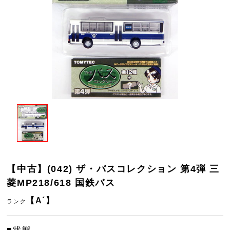
【中古】(042) ザ・バスコレクション 第4弾 三
菱MP218/618 国鉄バス
【A´】
ランク
■状態