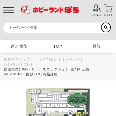
LOGIN
CART
鉄道模型
TOY
買取
鉄道模型トップ
TOMYTEC(トミーテック)
1/150(ジオコレ)
鉄道模型((042) ザ・バスコレクション 第4弾 三菱
MP218/618 国鉄バス)商品詳細