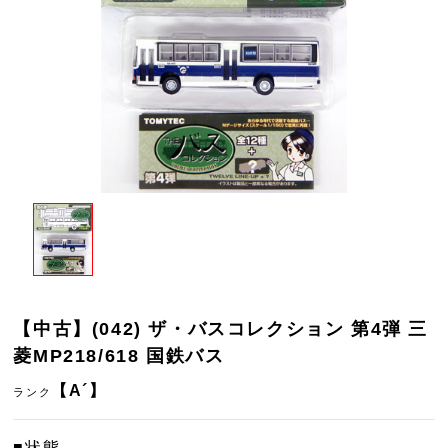
【中古】(042) ザ・バスコレクション 第4弾 三
菱MP218/618 国鉄バス
【A´】
ランク
■状態