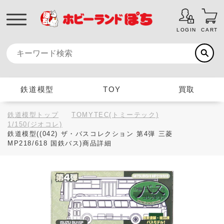
LOGIN
CART
鉄道模型
TOY
買取
鉄道模型トップ
TOMYTEC(トミーテック)
1/150(ジオコレ)
鉄道模型((042) ザ・バスコレクション 第4弾 三菱
MP218/618 国鉄バス)商品詳細