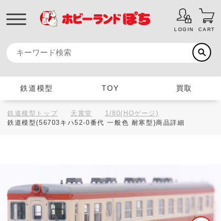
LOGIN
CART
鉄道模型
TOY
買取
鉄道模型トップ
天賞堂
1/80(HOゲージ)
鉄道模型(56703キハ52-0番代 一般色 耐寒型)商品詳細