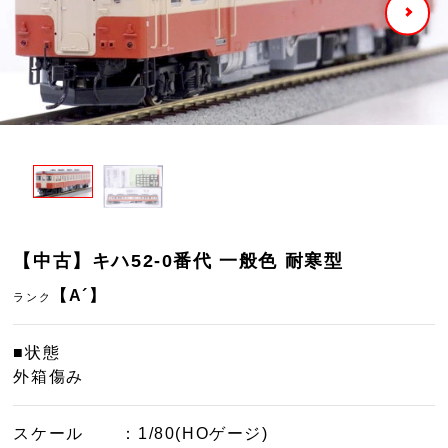
【中古】キハ52-0番代 一般色 耐寒型
【A´】
ランク
■状態
外箱傷み
スケール
：1/80(HOゲージ)