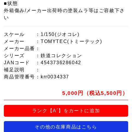
■状態
外箱傷み/メーカー出荷時の塗装ムラ等はご容赦下さ
い
スケール
：1/150(ジオコレ)
メーカー
：TOMYTEC(トミーテック)
メーカー品番
：
シリーズ
：鉄道コレクション
JANコード
：4543736286042
補足説明
：
商品管理番号
：krr0034337
5,000円（税込5,500円）
ランク【A´】をカートに追加
その他の在庫商品はこちら