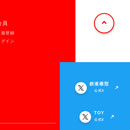
会員
新規登録
ログイン
鉄道模型
公式X
TOY
公式X