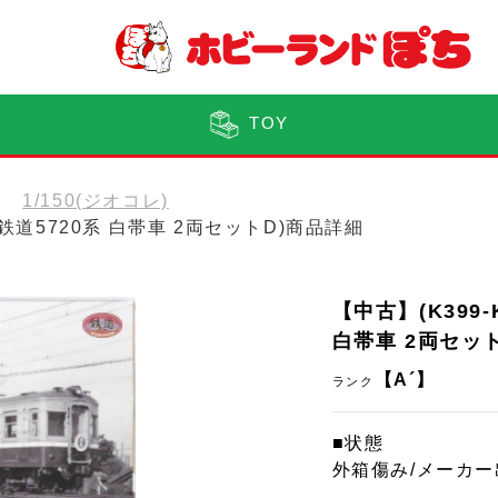
TOY
1/150(ジオコレ)
武鉄道5720系 白帯車 2両セットD)商品詳細
【中古】(K399
白帯車 2両セッ
【A´】
ランク
■状態
外箱傷み/メーカ