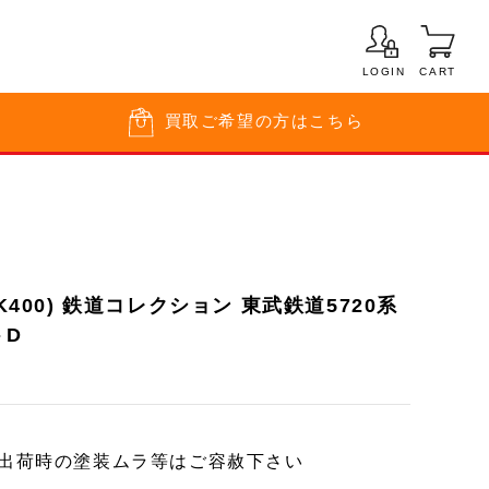
LOGIN
CART
買取
ご希望の方はこちら
-K400) 鉄道コレクション 東武鉄道5720系
トD
ー出荷時の塗装ムラ等はご容赦下さい