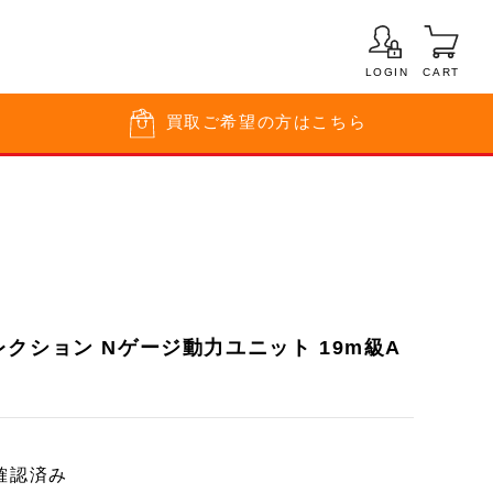
LOGIN
CART
買取
ご希望の方はこちら
クション Nゲージ動力ユニット 19m級A
確認済み