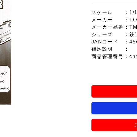
スケール
：1/
メーカー
：T
メーカー品番
：TM
シリーズ
：鉄
JANコード
：45
補足説明
：
商品管理番号
：ch