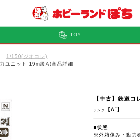
TOY
1/150(ジオコレ)
力ユニット 19m級A)商品詳細
【中古】鉄道コレ
【A´】
ランク
■状態
※外箱傷み・動力