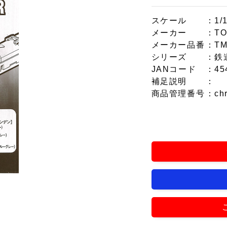
スケール
：1/
メーカー
：T
メーカー品番
：TM
シリーズ
：鉄
JANコード
：45
補足説明
：
商品管理番号
：ch