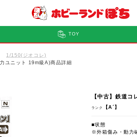
TOY
1/150(ジオコレ)
力ユニット 19m級A)商品詳細
【中古】鉄道コレ
【A´】
ランク
■状態
※外箱傷み・動力