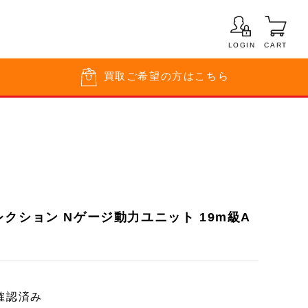
LOGIN
CART
買取
ご希望の方はこちら
クション Nゲージ動力ユニット 19m級A
確認済み