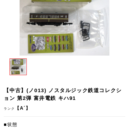
【中古】(ノ013) ノスタルジック鉄道コレクシ
ョン 第2弾 富井電鉄 キハ91
【A´】
ランク
■状態