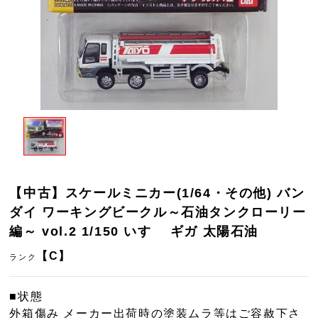
【中古】スケールミニカー(1/64・その他) バン
ダイ ワーキングビークル～石油タンクローリー
編～ vol.2 1/150 いすゞ ギガ 太陽石油
【C】
ランク
■状態
外箱傷み メーカー出荷時の塗装ムラ等はご容赦下さ