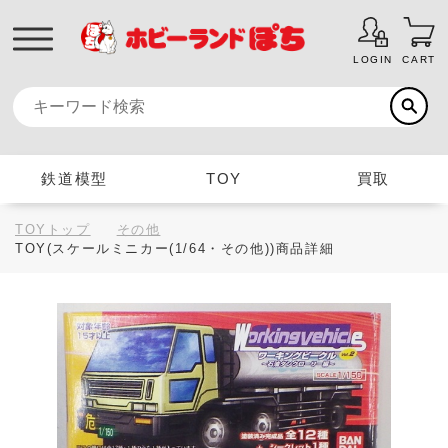
LOGIN
CART
鉄道模型
TOY
買取
TOYトップ
その他
TOY(スケールミニカー(1/64・その他))商品詳細