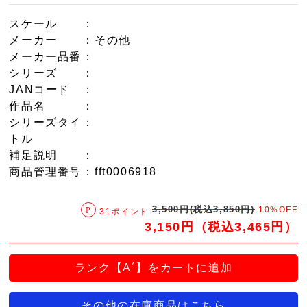
スケール
：
メーカー
：その他
メーカー品番
：
シリーズ
：
JANコード
：
作品名
：
シリーズタイ
：
トル
補足説明
：
商品管理番号
：fft0006918
3,500円(税込3,850円)
10%OFF
31ポイント
3,150円（税込3,465円）
ランク【A´】をカートに追加
その他の在庫商品はこちら