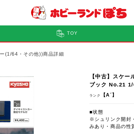
TOY
ー(1/64・その他))商品詳細
【中古】スケール
ブック No.21 1/6
【A´】
ランク
■状態
※シュリンク開封
みあり・商品の性