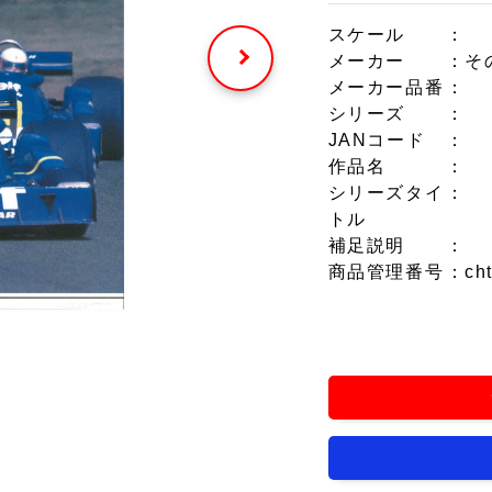
スケール
：
メーカー
：そ
メーカー品番
：
シリーズ
：
JANコード
：
作品名
：
シリーズタイ
：
トル
補足説明
：
商品管理番号
：ch