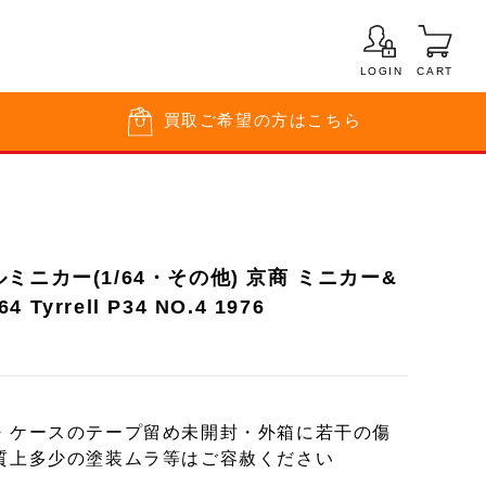
LOGIN
CART
買取
ご希望の方はこちら
ミニカー(1/64・その他) 京商 ミニカー&
4 Tyrrell P34 NO.4 1976
・ケースのテープ留め未開封・外箱に若干の傷
質上多少の塗装ムラ等はご容赦ください