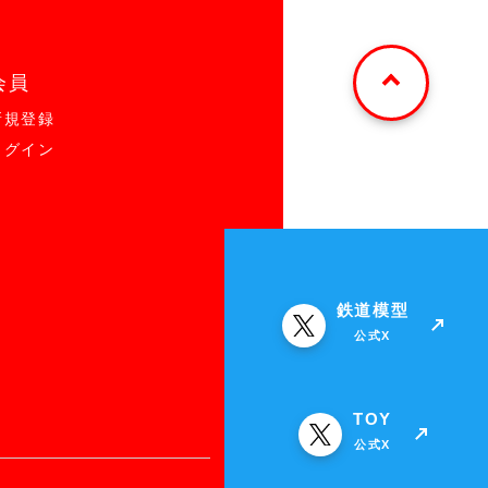
会員
新規登録
ログイン
鉄道模型
公式X
TOY
公式X