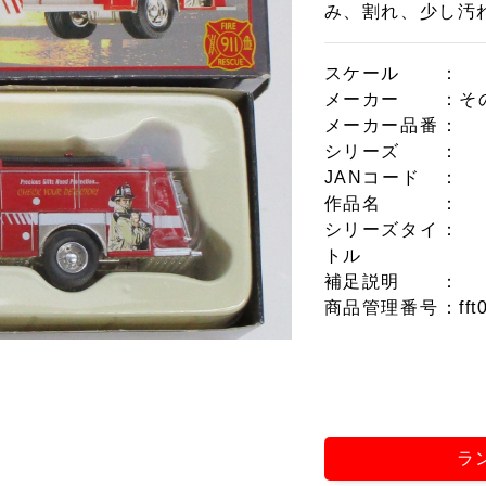
み、割れ、少し汚
スケール
：
メーカー
：そ
メーカー品番
：
シリーズ
：
JANコード
：
作品名
：
シリーズタイ
：
トル
補足説明
：
商品管理番号
：fft
ラ