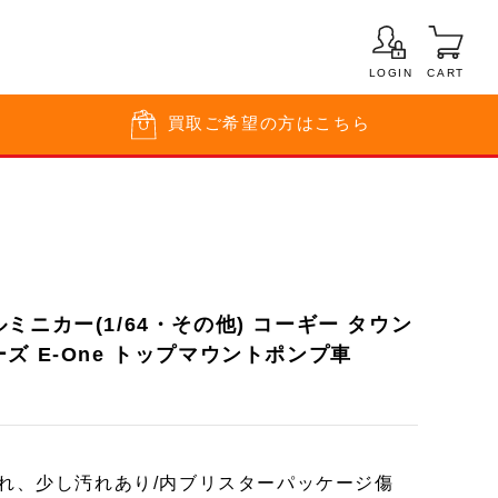
LOGIN
CART
買取
ご希望の方はこちら
ミニカー(1/64・その他) コーギー タウン
ズ E-One トップマウントポンプ車
破れ、少し汚れあり/内ブリスターパッケージ傷