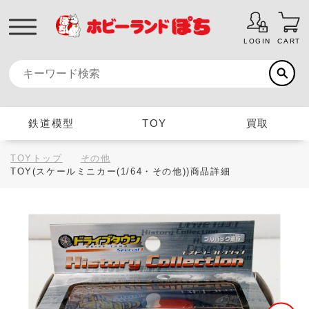
LOGIN
CART
鉄道模型
TOY
買取
TOYトップ
その他
TOY(スケールミニカー(1/64・その他))商品詳細