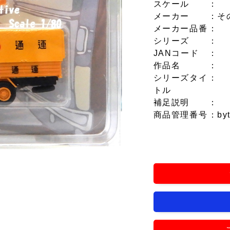
スケール
：
メーカー
：そ
メーカー品番
：
シリーズ
：
JANコード
：
作品名
：
シリーズタイ
：
トル
補足説明
：
商品管理番号
：by