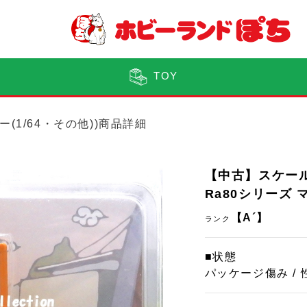
TOY
ー(1/64・その他))商品詳細
【中古】スケールミ
Ra80シリーズ 
【A´】
ランク
■状態
パッケージ傷み /