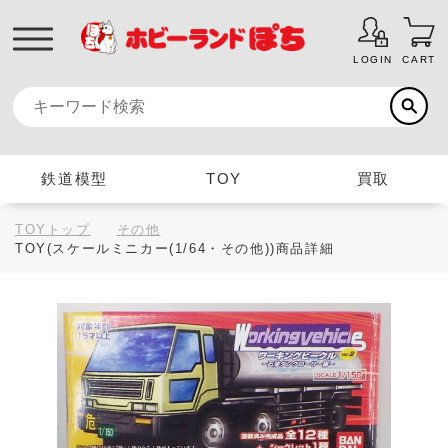
LOGIN
CART
鉄道模型
TOY
買取
TOYトップ
その他
TOY(スケールミニカー(1/64・その他))商品詳細