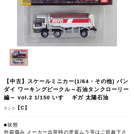
【中古】スケールミニカー(1/64・その他) バン
ダイ ワーキングビークル～石油タンクローリー
編～ vol.2 1/150 いすゞ ギガ 太陽石油
【C】
ランク
■状態
外箱傷み メーカー出荷時の塗装ムラ等はご容赦下さ