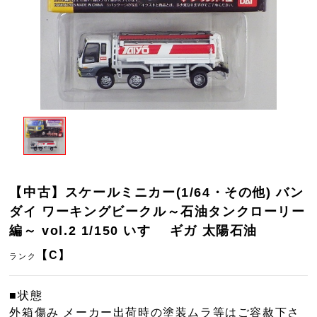
【中古】スケールミニカー(1/64・その他) バン
ダイ ワーキングビークル～石油タンクローリー
編～ vol.2 1/150 いすゞ ギガ 太陽石油
【C】
ランク
■状態
外箱傷み メーカー出荷時の塗装ムラ等はご容赦下さ