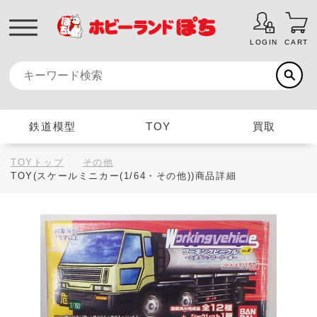
LOGIN
CART
鉄道模型
TOY
買取
TOYトップ
その他
TOY(スケールミニカー(1/64・その他))商品詳細