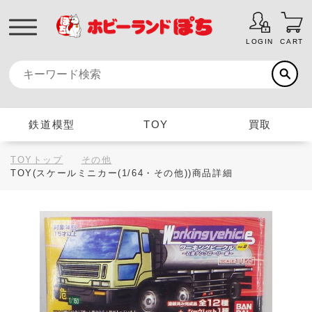
LOGIN
CART
鉄道模型
TOY
買取
TOYトップ
その他
TOY(スケールミニカー(1/64・その他))商品詳細