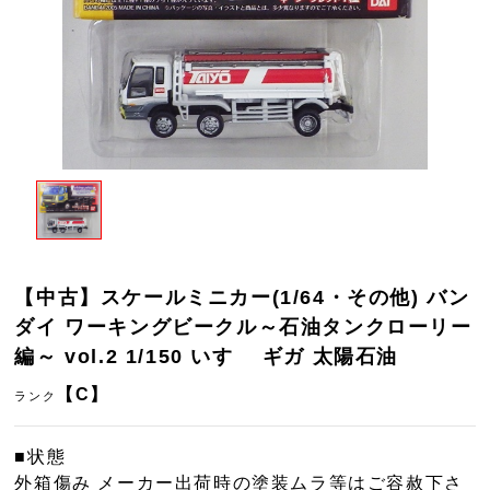
【中古】スケールミニカー(1/64・その他) バン
ダイ ワーキングビークル～石油タンクローリー
編～ vol.2 1/150 いすゞ ギガ 太陽石油
【C】
ランク
■状態
外箱傷み メーカー出荷時の塗装ムラ等はご容赦下さ