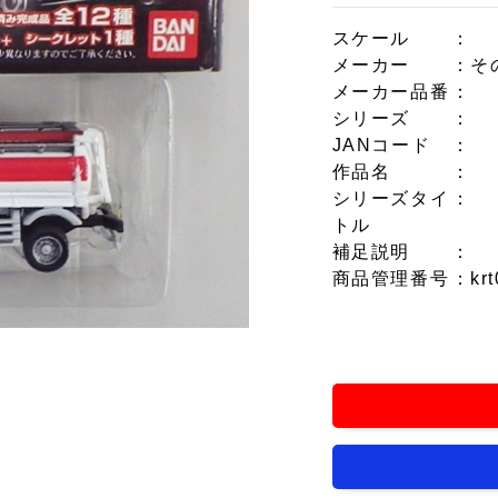
スケール
：
メーカー
：そ
メーカー品番
：
シリーズ
：
JANコード
：
作品名
：
シリーズタイ
：
トル
補足説明
：
商品管理番号
：krt