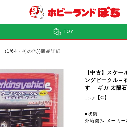
TOY
ー(1/64・その他))商品詳細
【中古】スケール
ングビークル～石油
すゞ ギガ 太陽
【C】
ランク
■状態
外箱傷み メーカ