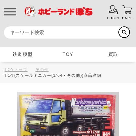
LOGIN
CART
鉄道模型
TOY
買取
TOYトップ
その他
TOY(スケールミニカー(1/64・その他))商品詳細