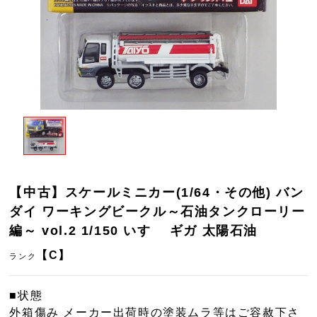
【中古】スケールミニカー(1/64・その他) バン
ダイ ワーキングビークル～石油タンクローリー
編～ vol.2 1/150 いすゞ ギガ 太陽石油
【C】
ランク
■状態
外箱傷み メーカー出荷時の塗装ムラ等はご容赦下さ