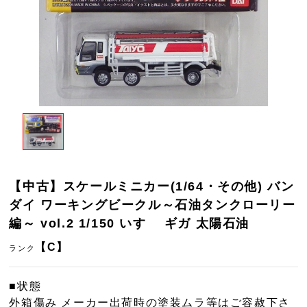
【中古】スケールミニカー(1/64・その他) バン
ダイ ワーキングビークル～石油タンクローリー
編～ vol.2 1/150 いすゞ ギガ 太陽石油
【C】
ランク
■状態
外箱傷み メーカー出荷時の塗装ムラ等はご容赦下さ