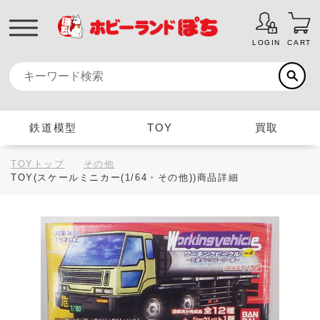
LOGIN
CART
鉄道模型
TOY
買取
TOYトップ
その他
TOY(スケールミニカー(1/64・その他))商品詳細