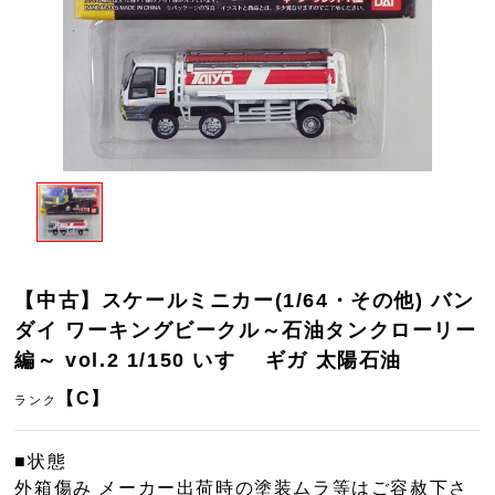
【中古】スケールミニカー(1/64・その他) バン
ダイ ワーキングビークル～石油タンクローリー
編～ vol.2 1/150 いすゞ ギガ 太陽石油
【C】
ランク
■状態
外箱傷み メーカー出荷時の塗装ムラ等はご容赦下さ