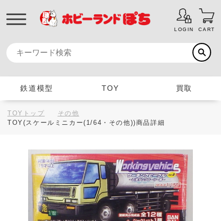
LOGIN
CART
鉄道模型
TOY
買取
TOYトップ
その他
TOY(スケールミニカー(1/64・その他))商品詳細