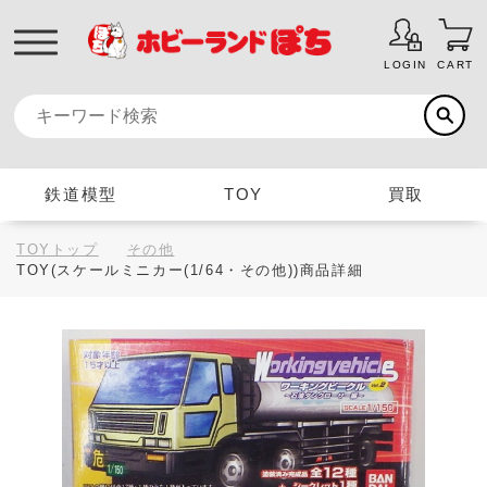
LOGIN
CART
鉄道模型
TOY
買取
TOYトップ
その他
TOY(スケールミニカー(1/64・その他))商品詳細