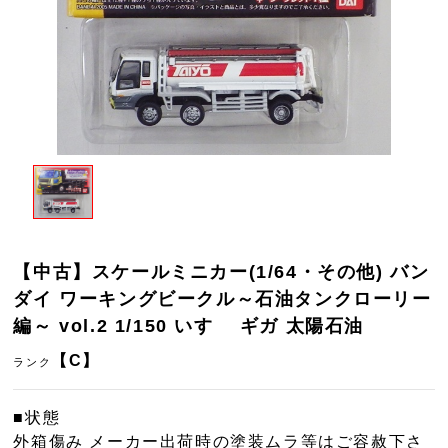
【中古】スケールミニカー(1/64・その他) バン
ダイ ワーキングビークル～石油タンクローリー
編～ vol.2 1/150 いすゞ ギガ 太陽石油
【C】
ランク
■状態
外箱傷み メーカー出荷時の塗装ムラ等はご容赦下さ