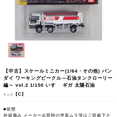
【中古】スケールミニカー(1/64・その他) バン
ダイ ワーキングビークル～石油タンクローリー
編～ vol.2 1/150 いすゞ ギガ 太陽石油
【C】
ランク
■状態
外箱傷み メーカー出荷時の塗装ムラ等はご容赦下さ