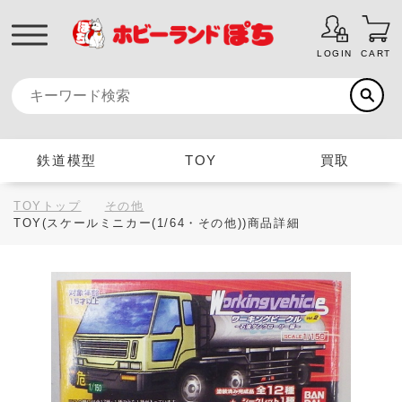
LOGIN
CART
鉄道模型
TOY
買取
TOYトップ
その他
TOY(スケールミニカー(1/64・その他))商品詳細