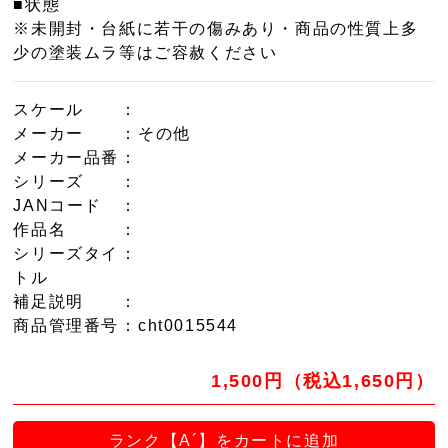
■状態
※未開封・台紙に若干の傷みあり・商品の性質上多
少の塗装ムラ等はご容赦ください
スケール
：
メーカー
：その他
メーカー品番
：
シリーズ
：
JANコード
：
作品名
：
シリーズタイ
：
トル
補足説明
：
商品管理番号
：cht0015544
1,500円（税込1,650円）
ランク【A´】をカートに追加