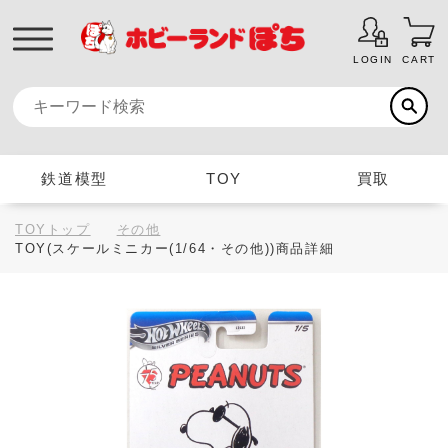
LOGIN
CART
鉄道模型
TOY
買取
TOYトップ
その他
TOY(スケールミニカー(1/64・その他))商品詳細