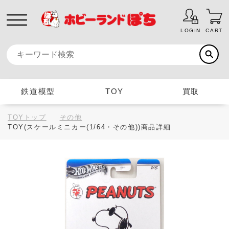
LOGIN
CART
鉄道模型
TOY
買取
TOYトップ
その他
TOY(スケールミニカー(1/64・その他))商品詳細