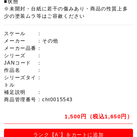
■状態
※未開封・台紙に若干の傷みあり・商品の性質上多
少の塗装ムラ等はご容赦ください
スケール
：
メーカー
：その他
メーカー品番
：
シリーズ
：
JANコード
：
作品名
：
シリーズタイ
：
トル
補足説明
：
商品管理番号
：cht0015543
1,500円（税込1,650円）
ランク【A´】をカートに追加