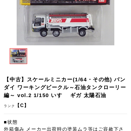
【中古】スケールミニカー(1/64・その他) バン
ダイ ワーキングビークル～石油タンクローリー
編～ vol.2 1/150 いすゞ ギガ 太陽石油
【C】
ランク
■状態
外箱傷み メーカー出荷時の塗装ムラ等はご容赦下さ