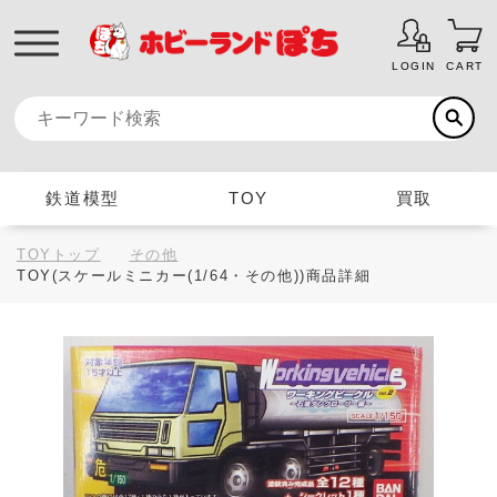
LOGIN
CART
鉄道模型
TOY
買取
TOYトップ
その他
TOY(スケールミニカー(1/64・その他))商品詳細