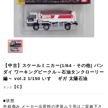
【中古】スケールミニカー(1/64・その他) バン
ダイ ワーキングビークル～石油タンクローリー
編～ vol.2 1/150 いすゞ ギガ 太陽石油
【C】
ランク
■状態
外箱傷み メーカー出荷時の塗装ムラ等はご容赦下さ