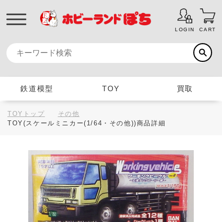
LOGIN
CART
鉄道模型
TOY
買取
TOYトップ
その他
TOY(スケールミニカー(1/64・その他))商品詳細