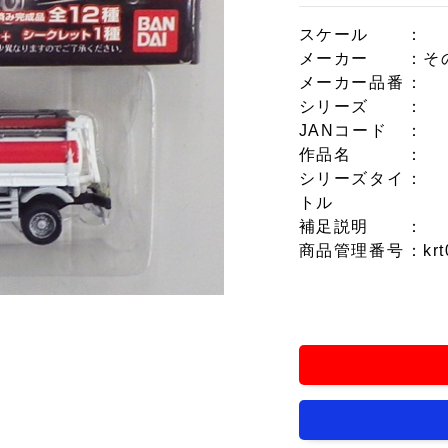
スケール
：
メーカー
：そ
メーカー品番
：
シリーズ
：
JANコード
：
作品名
：
シリーズタイ
：
トル
補足説明
：
商品管理番号
：krt