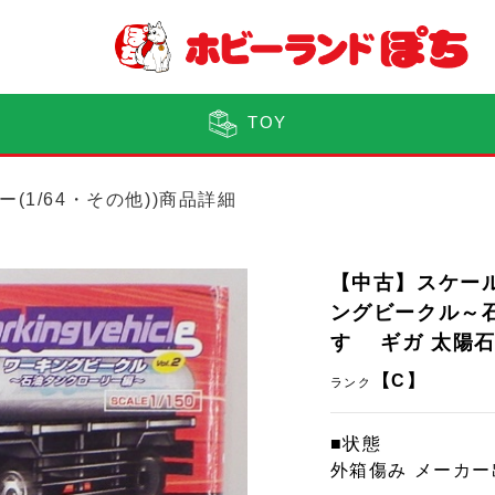
TOY
ー(1/64・その他))商品詳細
【中古】スケール
ングビークル～石油
すゞ ギガ 太陽
【C】
ランク
■状態
外箱傷み メーカ