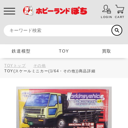
LOGIN
CART
鉄道模型
TOY
買取
TOYトップ
その他
TOY(スケールミニカー(1/64・その他))商品詳細