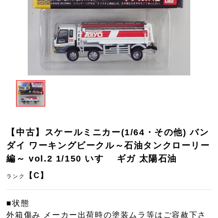
【中古】スケールミニカー(1/64・その他) バン
ダイ ワーキングビークル～石油タンクローリー
編～ vol.2 1/150 いすゞ ギガ 太陽石油
【C】
ランク
■状態
外箱傷み メーカー出荷時の塗装ムラ等はご容赦下さ