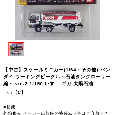
【中古】スケールミニカー(1/64・その他) バン
ダイ ワーキングビークル～石油タンクローリー
編～ vol.2 1/150 いすゞ ギガ 太陽石油
【C】
ランク
■状態
外箱傷み メーカー出荷時の塗装ムラ等はご容赦下さ