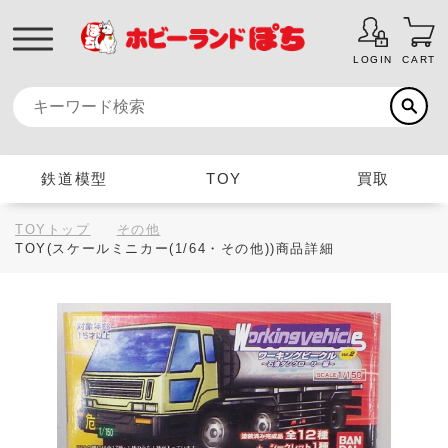
LOGIN
CART
鉄道模型
TOY
買取
TOYトップ
その他
TOY(スケールミニカー(1/64・その他))商品詳細