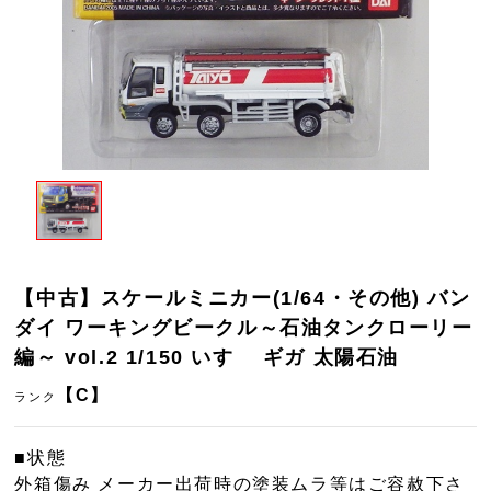
【中古】スケールミニカー(1/64・その他) バン
ダイ ワーキングビークル～石油タンクローリー
編～ vol.2 1/150 いすゞ ギガ 太陽石油
【C】
ランク
■状態
外箱傷み メーカー出荷時の塗装ムラ等はご容赦下さ